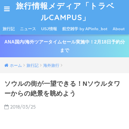
旅行情報メディア「トラベ
ルCAMPUS」
旅行記
ニュース
USJ情報
航空雑学 by APinfo_bot
About
ANA国内/海外ツアータイムセール実施中！2月18日予約分
まで
ホーム
旅行記
海外旅行
ソウルの街が一望できる！Nソウルタワ
ーからの絶景を眺めよう
2018/03/25