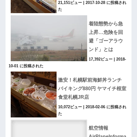
21,151ビュー
|
2017-10-28 に投稿され
た
着陸態勢から急
上昇…危険を回
避「ゴーアラウ
ンド」とは
17,392ビュー
|
2018-
10-01 に投稿された
激安！札幌駅前海鮮丼ランチ
バイキング880円 ヤマイチ根室
食堂札幌JR店
10,072ビュー
|
2018-02-06 に投稿され
た
航空情報
AirPlaneInforma