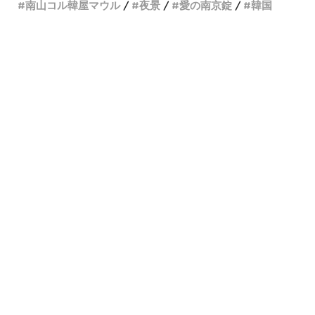
南山コル韓屋マウル
夜景
愛の南京錠
韓国