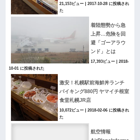
21,153ビュー
|
2017-10-28 に投稿され
た
着陸態勢から急
上昇…危険を回
避「ゴーアラウ
ンド」とは
17,393ビュー
|
2018-
10-01 に投稿された
激安！札幌駅前海鮮丼ランチ
バイキング880円 ヤマイチ根室
食堂札幌JR店
10,072ビュー
|
2018-02-06 に投稿され
た
航空情報