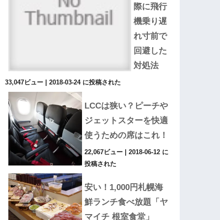
際に飛行
機乗り遅
れ寸前で
回避した
対処法
33,047ビュー
|
2018-03-24 に投稿された
LCCは狭い？ピーチや
ジェットスターを快適
使うための席はこれ！
22,067ビュー
|
2018-06-12 に
投稿された
安い！1,000円札幌海
鮮ランチ食べ放題「ヤ
マイチ 根室食堂」