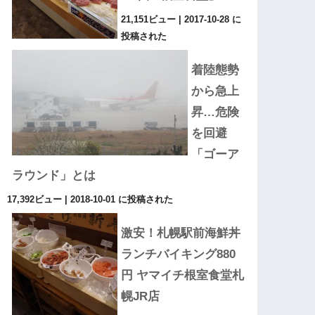
21,151ビュー
|
2017-10-28 に
投稿された
着陸態勢
から急上
昇…危険
を回避
「ゴーア
ラウンド」とは
17,392ビュー
|
2018-10-01 に投稿された
激安！札幌駅前海鮮丼
ランチバイキング880
円 ヤマイチ根室食堂札
幌JR店