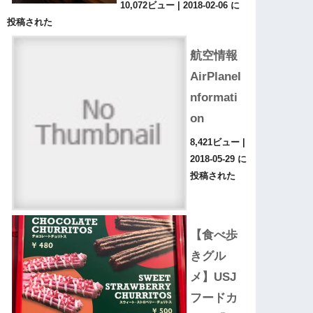
10,072ビュー
|
2018-02-06 に
投稿された
航空情報
AirPlaneI
nformati
on
8,421ビュー
|
2018-05-29 に
投稿された
【食べ歩
きグル
メ】USJ
フードカ