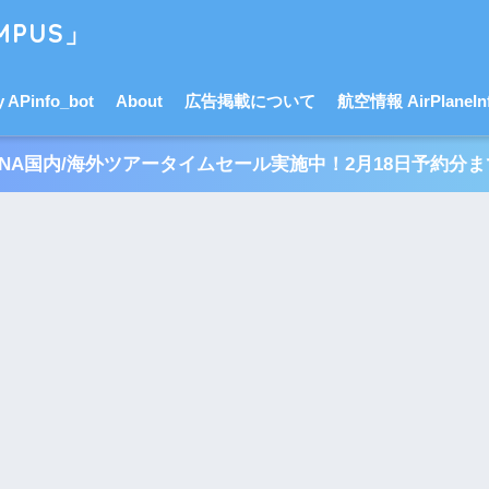
PUS」
APinfo_bot
About
広告掲載について
航空情報 AirPlaneInf
ANA国内/海外ツアータイムセール実施中！2月18日予約分ま