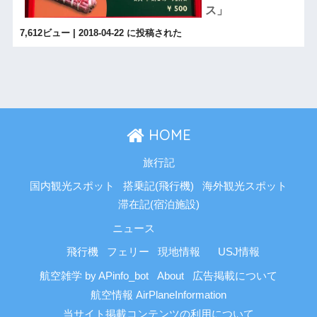
ス」
7,612ビュー
|
2018-04-22 に投稿された
HOME
旅行記
国内観光スポット
搭乗記(飛行機)
海外観光スポット
滞在記(宿泊施設)
ニュース
飛行機
フェリー
現地情報
USJ情報
航空雑学 by APinfo_bot
About
広告掲載について
航空情報 AirPlaneInformation
当サイト掲載コンテンツの利用について