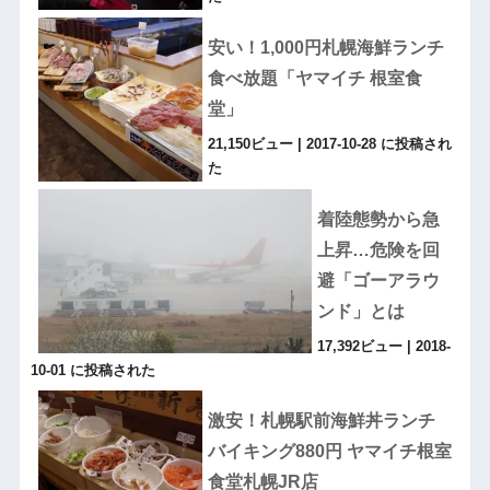
安い！1,000円札幌海鮮ランチ
食べ放題「ヤマイチ 根室食
堂」
21,150ビュー
|
2017-10-28 に投稿され
た
着陸態勢から急
上昇…危険を回
避「ゴーアラウ
ンド」とは
17,392ビュー
|
2018-
10-01 に投稿された
激安！札幌駅前海鮮丼ランチ
バイキング880円 ヤマイチ根室
食堂札幌JR店