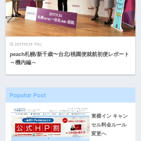
2017.10.19 Thu
peach札幌/新千歳〜台北/桃園便就航初便レポート
～機内編～
Popular Post
東横イン キャン
セル料金ルール
変更へ