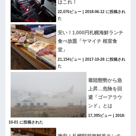
はこれ！
22,076ビュー
|
2018-06-12 に投稿され
た
安い！1,000円札幌海鮮ランチ
食べ放題「ヤマイチ 根室食
堂」
21,154ビュー
|
2017-10-28 に投稿され
た
着陸態勢から急
上昇…危険を回
避「ゴーアラウ
ンド」とは
17,395ビュー
|
2018-
10-01 に投稿された