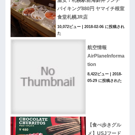
激安！札幌駅前海鮮丼ランチ
バイキング880円 ヤマイチ根室
食堂札幌JR店
10,072ビュー
|
2018-02-06 に投稿され
た
航空情報
AirPlaneInforma
tion
8,422ビュー
|
2018-
05-29 に投稿された
【食べ歩きグル
メ】USJフード