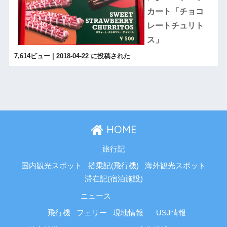
カート「チョコ
レートチュリト
ス」
7,614ビュー
|
2018-04-22 に投稿された
HOME
旅行記
国内観光スポット
搭乗記(飛行機)
海外観光スポット
滞在記(宿泊施設)
ニュース
飛行機
フェリー
現地情報
USJ情報