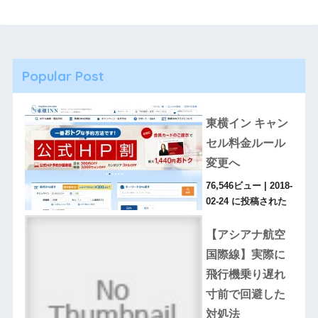
Popular Post
東横イン キャン
セル料金ルール
変更へ
76,546ビュー
|
2018-
02-24 に投稿された
【アシアナ航空
国際線】実際に
飛行機乗り遅れ
寸前で回避した
対処法