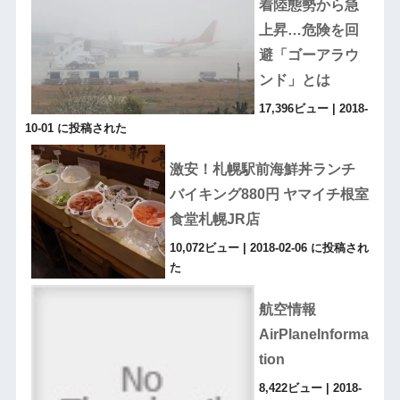
着陸態勢から急
上昇…危険を回
避「ゴーアラウ
ンド」とは
17,396ビュー
|
2018-
10-01 に投稿された
激安！札幌駅前海鮮丼ランチ
バイキング880円 ヤマイチ根室
食堂札幌JR店
10,072ビュー
|
2018-02-06 に投稿され
た
航空情報
AirPlaneInforma
tion
8,422ビュー
|
2018-