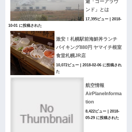
避「ゴーアラウ
ンド」とは
17,395ビュー
|
2018-
10-01 に投稿された
激安！札幌駅前海鮮丼ランチ
バイキング880円 ヤマイチ根室
食堂札幌JR店
10,072ビュー
|
2018-02-06 に投稿され
た
航空情報
AirPlaneInforma
tion
8,422ビュー
|
2018-
05-29 に投稿された