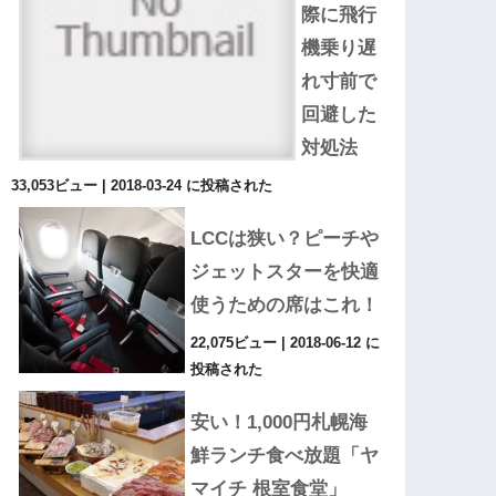
際に飛行
機乗り遅
れ寸前で
回避した
対処法
33,053ビュー
|
2018-03-24 に投稿された
LCCは狭い？ピーチや
ジェットスターを快適
使うための席はこれ！
22,075ビュー
|
2018-06-12 に
投稿された
安い！1,000円札幌海
鮮ランチ食べ放題「ヤ
マイチ 根室食堂」