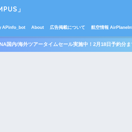
PUS」
APinfo_bot
About
広告掲載について
航空情報 AirPlaneInf
ANA国内/海外ツアータイムセール実施中！2月18日予約分ま