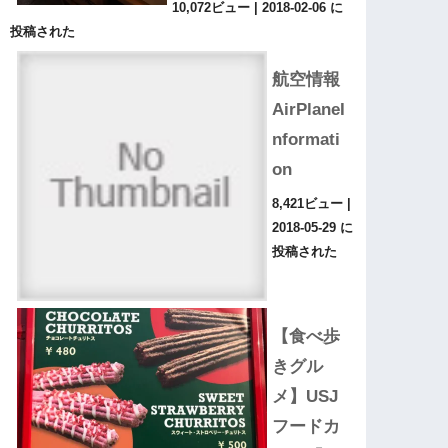
10,072ビュー
|
2018-02-06 に
投稿された
航空情報
AirPlaneI
nformati
on
8,421ビュー
|
2018-05-29 に
投稿された
【食べ歩
きグル
メ】USJ
フードカ