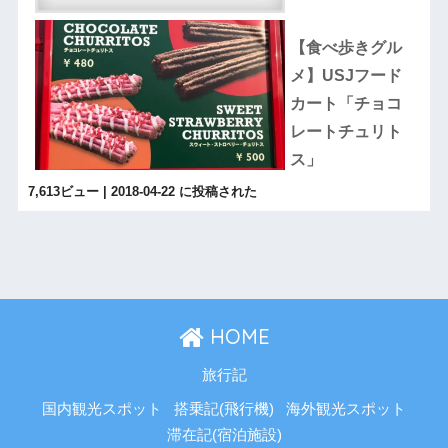
【食べ歩きグル
メ】USJフード
カート「チョコ
レートチュリト
ス」
7,613ビュー
|
2018-04-22 に投稿された
HOME
旅行記
国内観光スポット
搭乗記(飛行機)
海外観光スポット
滞在記(宿泊施設)