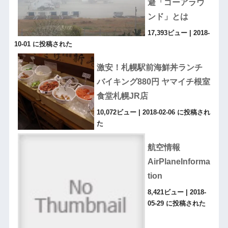
避「ゴーアラウ
ンド」とは
17,393ビュー
|
2018-
10-01 に投稿された
激安！札幌駅前海鮮丼ランチ
バイキング880円 ヤマイチ根室
食堂札幌JR店
10,072ビュー
|
2018-02-06 に投稿され
た
航空情報
AirPlaneInforma
tion
8,421ビュー
|
2018-
05-29 に投稿された