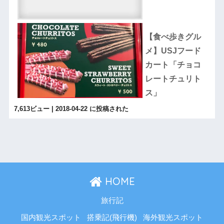
【食べ歩きグル
メ】USJフード
カート「チョコ
レートチュリト
ス」
7,613ビュー
|
2018-04-22 に投稿された
HOME
旅行記
国内観光スポット
搭乗記(飛行機)
海外観光スポット