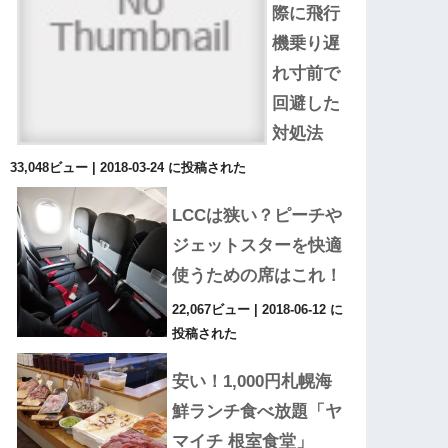
際に飛行
機乗り遅
れ寸前で
回避した
対処法
33,048ビュー
|
2018-03-24 に投稿された
LCCは狭い？ピーチや
ジェットスターを快適
使うための席はこれ！
22,067ビュー
|
2018-06-12 に
投稿された
安い！1,000円札幌海
鮮ランチ食べ放題「ヤ
マイチ 根室食堂」