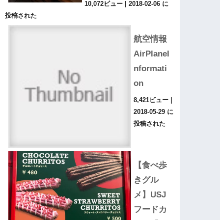
10,072ビュー
|
2018-02-06 に
投稿された
航空情報
AirPlaneI
nformati
on
8,421ビュー
|
2018-05-29 に
投稿された
【食べ歩
きグル
メ】USJ
フードカ