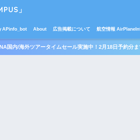
PUS」
APinfo_bot
About
広告掲載について
航空情報 AirPlaneInf
ANA国内/海外ツアータイムセール実施中！2月18日予約分ま