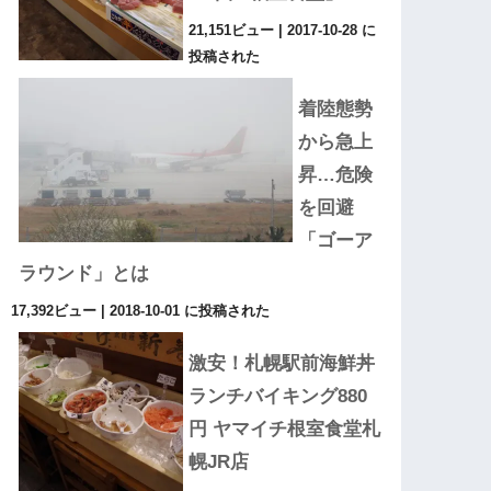
21,151ビュー
|
2017-10-28 に
投稿された
着陸態勢
から急上
昇…危険
を回避
「ゴーア
ラウンド」とは
17,392ビュー
|
2018-10-01 に投稿された
激安！札幌駅前海鮮丼
ランチバイキング880
円 ヤマイチ根室食堂札
幌JR店