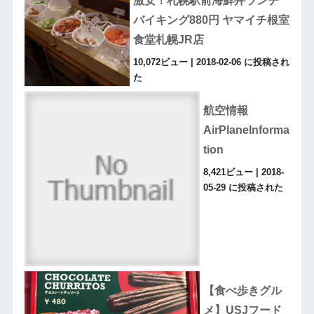
激安！札幌駅前海鮮丼ランチ
バイキング880円 ヤマイチ根室
食堂札幌JR店
10,072ビュー
|
2018-02-06 に投稿され
た
航空情報
AirPlaneInforma
tion
8,421ビュー
|
2018-
05-29 に投稿された
【食べ歩きグル
メ】USJフード