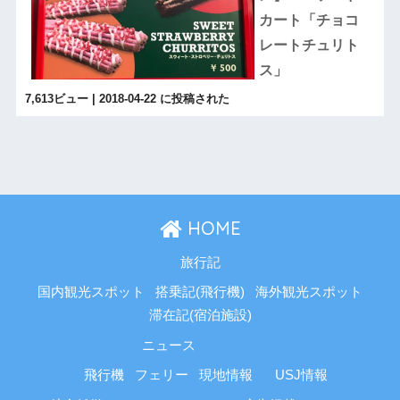
カート「チョコ
レートチュリト
ス」
7,613ビュー
|
2018-04-22 に投稿された
HOME
旅行記
国内観光スポット
搭乗記(飛行機)
海外観光スポット
滞在記(宿泊施設)
ニュース
飛行機
フェリー
現地情報
USJ情報