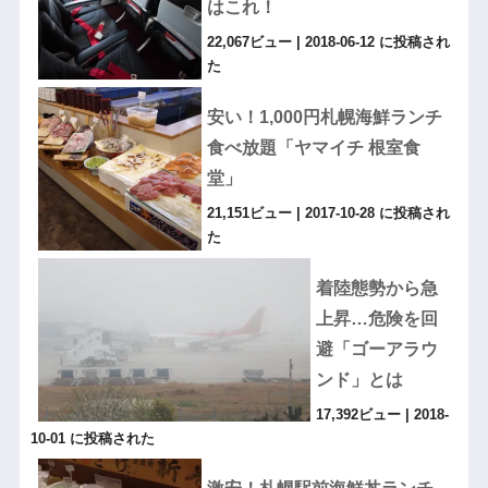
はこれ！
22,067ビュー
|
2018-06-12 に投稿され
た
安い！1,000円札幌海鮮ランチ
食べ放題「ヤマイチ 根室食
堂」
21,151ビュー
|
2017-10-28 に投稿され
た
着陸態勢から急
上昇…危険を回
避「ゴーアラウ
ンド」とは
17,392ビュー
|
2018-
10-01 に投稿された